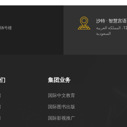
沙特 · 智慧宫
期6号楼
طريق الملك عبد العزيز7430، حي الورود، الرياض،12252، المملكة العربية
السعودية
们
集团业务
绍
国际中文教育
绍
国际图书出版
聘
国际影视推广