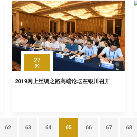
27
09
2019网上丝绸之路高端论坛在银川召开
62
63
64
65
66
67
68