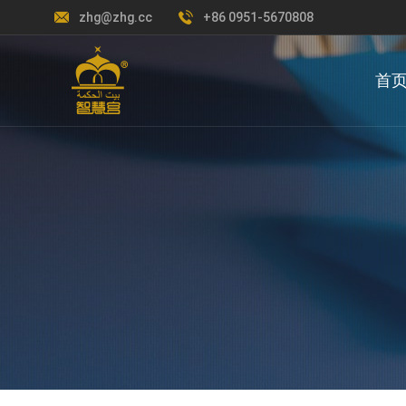
zhg@zhg.cc
+86 0951-5670808
首