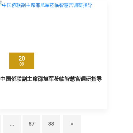
20
09
中国侨联副主席邵旭军莅临智慧宫调研指导
...
87
88
»