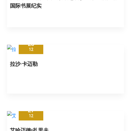
国际书展纪实
28
12
拉沙·卡迈勒
27
12
艾哈迈德•扎里夫