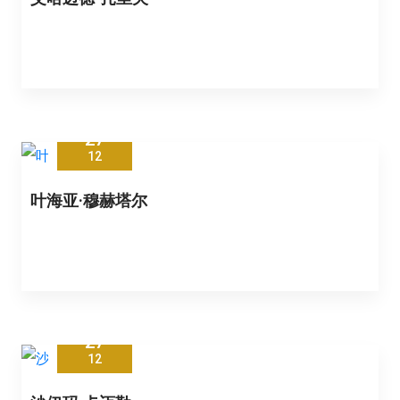
27
12
叶海亚·穆赫塔尔
27
12