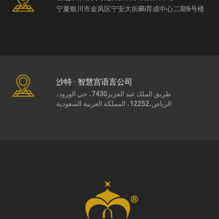
宁夏银川市金凤区宁安大街iBi育成中心二期6号楼
沙特 · 智慧宫语言公司
طريق الملك عبد العزيز7430، حي الورود،
الرياض،12252، المملكة العربية السعودية