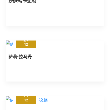
沙伊玛·卡迈勒
27
12
萨莉•拉马丹
27
12