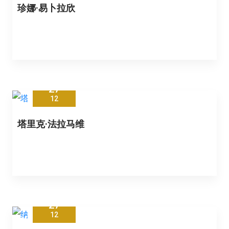
珍娜·易卜拉欣
27
12
塔里克·法拉马维
27
12