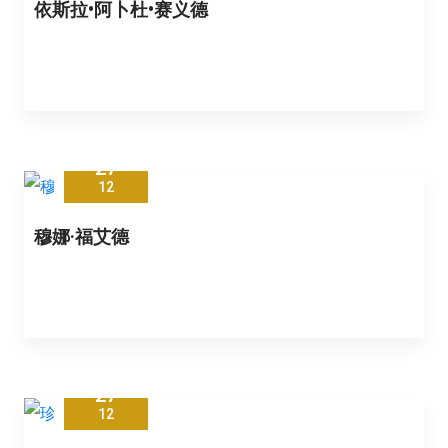
依斯拉•阿卜杜•赛义德
27
12
穆娜·福艾德
27
12