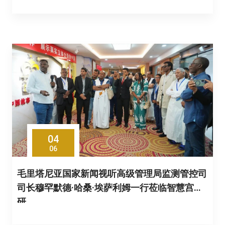
04
06
毛里塔尼亚国家新闻视听高级管理局监测管控司
司长穆罕默德·哈桑·埃萨利姆一行莅临智慧宫调
研