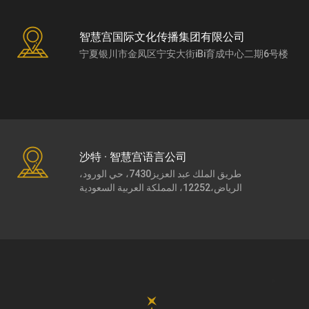
智慧宫国际文化传播集团有限公司
宁夏银川市金凤区宁安大街iBi育成中心二期6号楼
沙特 · 智慧宫语言公司
طريق الملك عبد العزيز7430، حي الورود،
الرياض،12252، المملكة العربية السعودية