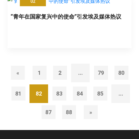
02
“青年在国家复兴中的使命”引发埃及媒体热议
«
1
2
...
79
80
81
82
83
84
85
...
87
88
»