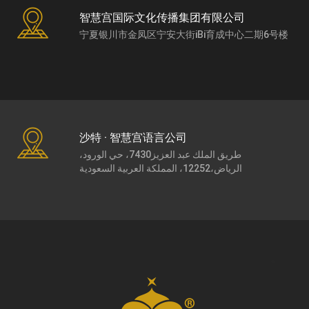
智慧宫国际文化传播集团有限公司
宁夏银川市金凤区宁安大街iBi育成中心二期6号楼
沙特 · 智慧宫语言公司
طريق الملك عبد العزيز7430، حي الورود،
الرياض،12252، المملكة العربية السعودية