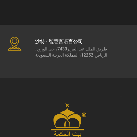
沙特 · 智慧宫语言公司
طريق الملك عبد العزيز7430، حي الورود،
الرياض،12252، المملكة العربية السعودية