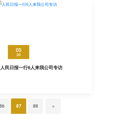
05
09
人民日报一行6人来我公司专访
86
87
88
»