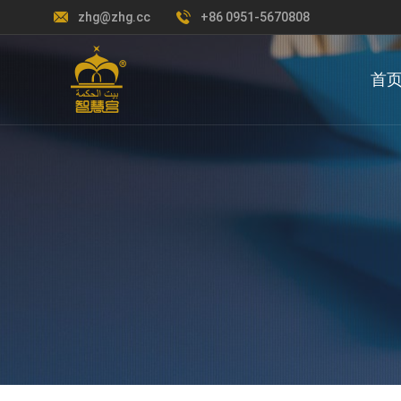
zhg@zhg.cc
+86 0951-5670808
首