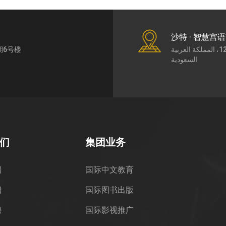
沙特 · 智慧宫
期6号楼
طريق الملك عبد العزيز7430، حي الورود، الرياض،12252، المملكة العربية
السعودية
们
集团业务
绍
国际中文教育
绍
国际图书出版
聘
国际影视推广