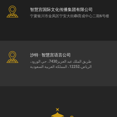
智慧宫国际文化传播集团有限公司
宁夏银川市金凤区宁安大街iBi育成中心二期6号楼
沙特 · 智慧宫语言公司
طريق الملك عبد العزيز7430، حي الورود،
الرياض،12252، المملكة العربية السعودية