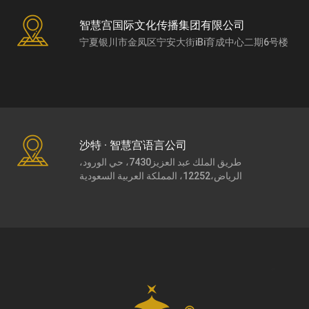
智慧宫国际文化传播集团有限公司
宁夏银川市金凤区宁安大街iBi育成中心二期6号楼
沙特 · 智慧宫语言公司
طريق الملك عبد العزيز7430، حي الورود،
الرياض،12252، المملكة العربية السعودية