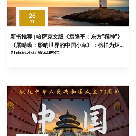
26
11
新书推荐 | 哈萨克文版《袁隆平：东方“稻神”》
《屠呦呦：影响世界的中国小草》：榜样为炬，
引中外少年逐光而行