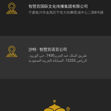
智慧宫国际文化传播集团有限公司
宁夏银川市金凤区宁安大街iBi育成中心二期6号楼
沙特 · 智慧宫语言公司
طريق الملك عبد العزيز7430، حي الورود،
الرياض،12252، المملكة العربية السعودية