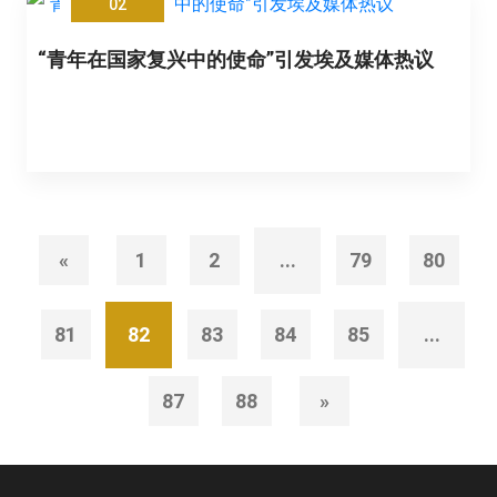
02
“青年在国家复兴中的使命”引发埃及媒体热议
«
1
2
...
79
80
81
82
83
84
85
...
87
88
»