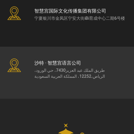
智慧宫国际文化传播集团有限公司
宁夏银川市金凤区宁安大街iBi育成中心二期6号楼
沙特 · 智慧宫语言公司
طريق الملك عبد العزيز7430، حي الورود،
الرياض،12252، المملكة العربية السعودية