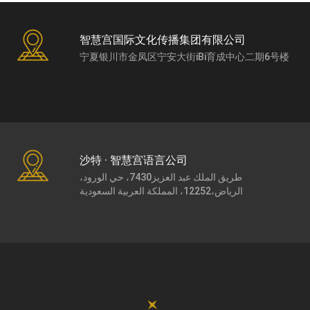
智慧宫国际文化传播集团有限公司
宁夏银川市金凤区宁安大街iBi育成中心二期6号楼
沙特 · 智慧宫语言公司
طريق الملك عبد العزيز7430، حي الورود،
الرياض،12252، المملكة العربية السعودية