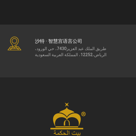
沙特 · 智慧宫语言公司
طريق الملك عبد العزيز7430، حي الورود،
الرياض،12252، المملكة العربية السعودية