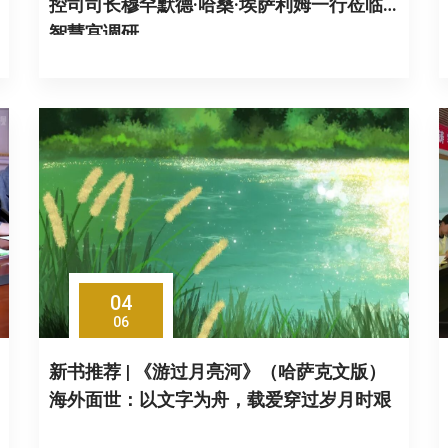
控司司长穆罕默德·哈桑·埃萨利姆一行莅临
智慧宫调研
04
06
新书推荐 | 《游过月亮河》（哈萨克文版）
海外面世：以文字为舟，载爱穿过岁月时艰