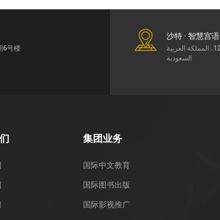
沙特 · 智慧宫
期6号楼
طريق الملك عبد العزيز7430، حي الورود، الرياض،12252، المملكة العربية
السعودية
们
集团业务
绍
国际中文教育
绍
国际图书出版
聘
国际影视推广