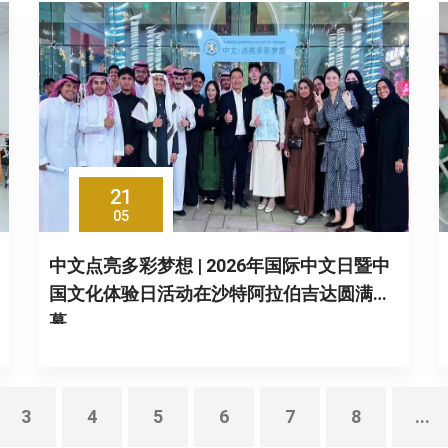
21
05
中文点亮多彩梦想 | 2026年国际中文日暨中
国文化体验日活动在沙特阿拉伯吉达圆满落
幕
3
4
5
6
7
8
...