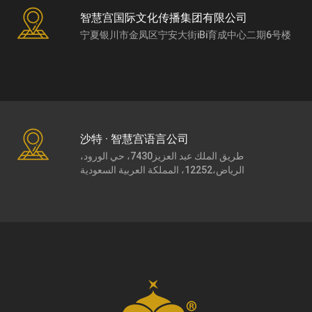
智慧宫国际文化传播集团有限公司
宁夏银川市金凤区宁安大街iBi育成中心二期6号楼
沙特 · 智慧宫语言公司
طريق الملك عبد العزيز7430، حي الورود،
الرياض،12252، المملكة العربية السعودية