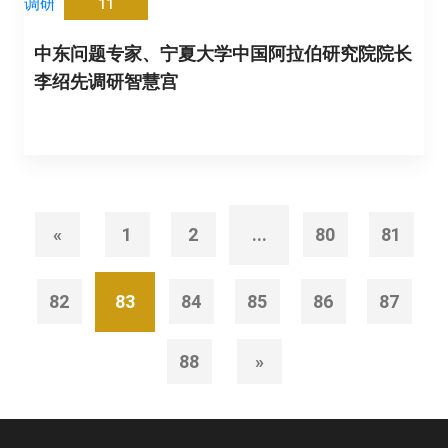
11
中东问题专家、宁夏大学中国阿拉伯研究院院长
李绍先调研智慧宫
«
1
2
...
80
81
82
83
84
85
86
87
88
»