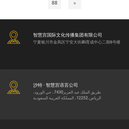
88
»
智慧宫国际文化传播集团有限公司
宁夏银川市金凤区宁安大街iBi育成中心二期6号楼
沙特 · 智慧宫语言公司
طريق الملك عبد العزيز7430، حي الورود،
الرياض،12252، المملكة العربية السعودية