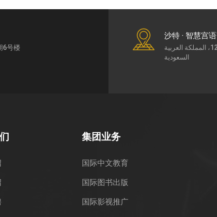
沙特 · 智慧宫
期6号楼
طريق الملك عبد العزيز7430، حي الورود، الرياض،12252، المملكة العربية
السعودية
们
集团业务
绍
国际中文教育
绍
国际图书出版
聘
国际影视推广