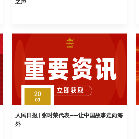
之声
20
03
人民日报 | 张时荣代表——让中国故事走向海
外