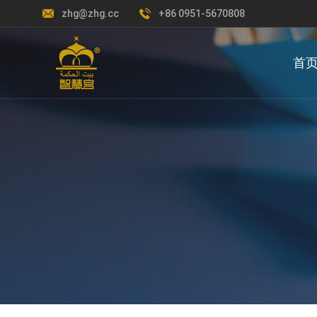
zhg@zhg.cc
+86 0951-5670808
首