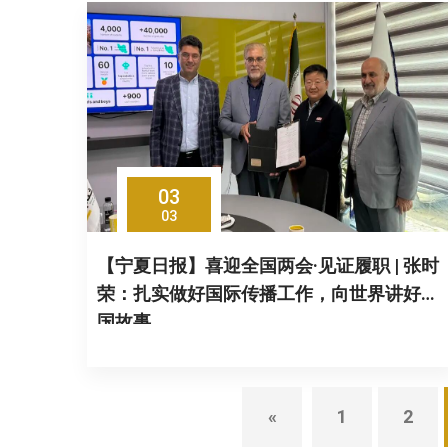
03
03
【宁夏日报】喜迎全国两会·见证履职 | 张时
荣：扎实做好国际传播工作，向世界讲好中
国故事
«
1
2