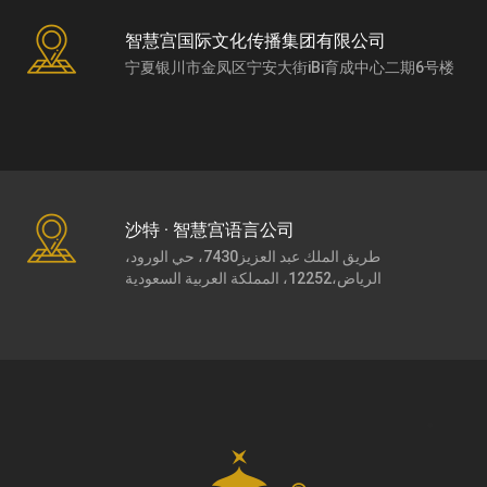
智慧宫国际文化传播集团有限公司
宁夏银川市金凤区宁安大街iBi育成中心二期6号楼
沙特 · 智慧宫语言公司
طريق الملك عبد العزيز7430، حي الورود،
الرياض،12252، المملكة العربية السعودية