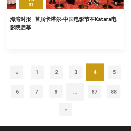
01
海湾时报 | 首届卡塔尔-中国电影节在Katara电
影院启幕
«
1
2
3
4
5
6
7
8
...
87
88
»