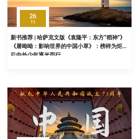
26
11
新书推荐 | 哈萨克文版《袁隆平：东方“稻神”》
《屠呦呦：影响世界的中国小草》：榜样为炬，
引中外少年逐光而行