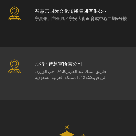
智慧宫国际文化传播集团有限公司
宁夏银川市金凤区宁安大街iBi育成中心二期6号楼
沙特 · 智慧宫语言公司
طريق الملك عبد العزيز7430، حي الورود،
الرياض،12252، المملكة العربية السعودية