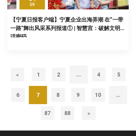
09
【宁夏日报客户端】宁夏企业出海弄潮 在“一带
一路”舞出风采系列报道① | 智慧宫：破解文明对
话密码
«
1
2
...
4
5
6
7
8
9
10
...
87
88
»