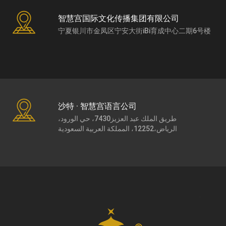
智慧宫国际文化传播集团有限公司
宁夏银川市金凤区宁安大街iBi育成中心二期6号楼
沙特 · 智慧宫语言公司
طريق الملك عبد العزيز7430، حي الورود،
الرياض،12252، المملكة العربية السعودية