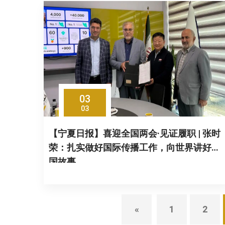
03
03
【宁夏日报】喜迎全国两会·见证履职 | 张时
荣：扎实做好国际传播工作，向世界讲好中
国故事
«
1
2