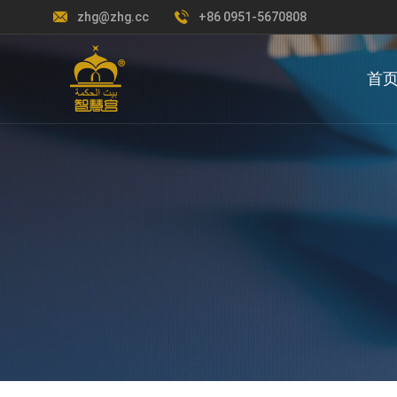
zhg@zhg.cc
+86 0951-5670808
首