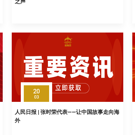
之声
20
03
人民日报 | 张时荣代表——让中国故事走向海
外