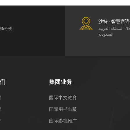
沙特 · 智慧宫
期6号楼
طريق الملك عبد العزيز7430، حي الورود، الرياض،12252، المملكة العربية
السعودية
们
集团业务
绍
国际中文教育
绍
国际图书出版
聘
国际影视推广