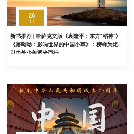
26
11
新书推荐 | 哈萨克文版《袁隆平：东方“稻神”》
《屠呦呦：影响世界的中国小草》：榜样为炬，
引中外少年逐光而行