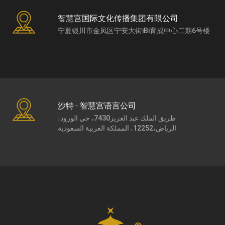
智慧宫国际文化传播集团有限公司
宁夏银川市金凤区宁安大街iBi育成中心二期6号楼
沙特 · 智慧宫语言公司
طريق الملك عبد العزيز7430، حي الورود،
الرياض،12252، المملكة العربية السعودية