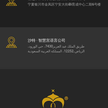
宁夏银川市金凤区宁安大街iBi育成中心二期6号楼
沙特 · 智慧宫语言公司
طريق الملك عبد العزيز7430، حي الورود،
الرياض،12252، المملكة العربية السعودية