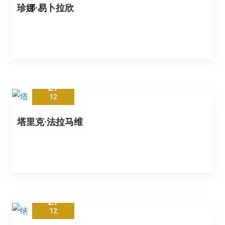
珍娜·易卜拉欣
27
12
塔里克·法拉马维
27
12