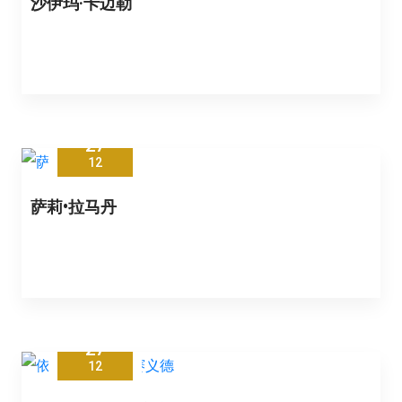
沙伊玛·卡迈勒
27
12
萨莉•拉马丹
27
12