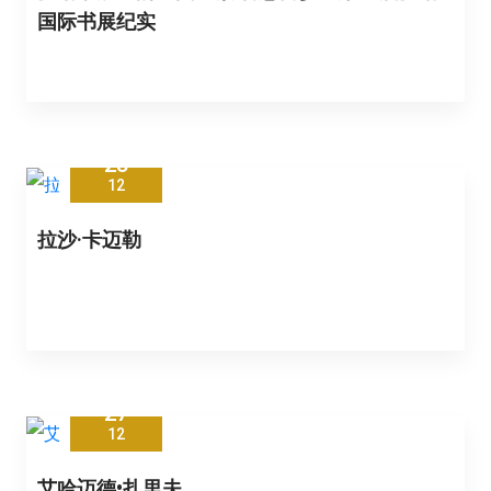
国际书展纪实
28
12
拉沙·卡迈勒
27
12
艾哈迈德•扎里夫