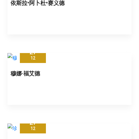
依斯拉•阿卜杜•赛义德
27
12
穆娜·福艾德
27
12