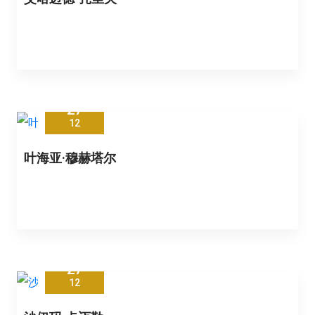
27
12
叶海亚·穆赫塔尔
27
12