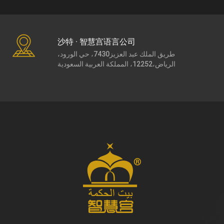
沙特 · 智慧宫语言公司
طريق الملك عبد العزيز7430، حي الورود،
الرياض،12252، المملكة العربية السعودية