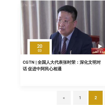
20
03
CGTN | 全国人大代表张时荣：深化文明对
话 促进中阿民心相通
«
1
2