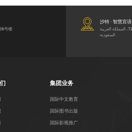
沙特 · 智慧宫
期6号楼
طريق الملك عبد العزيز7430، حي الورود، الرياض،12252، المملكة العربية
السعودية
们
集团业务
绍
国际中文教育
绍
国际图书出版
聘
国际影视推广