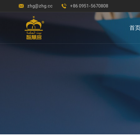
zhg@zhg.cc
+86 0951-5670808
首