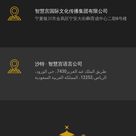
智慧宫国际文化传播集团有限公司
宁夏银川市金凤区宁安大街iBi育成中心二期6号楼
沙特 · 智慧宫语言公司
طريق الملك عبد العزيز7430، حي الورود،
الرياض،12252، المملكة العربية السعودية