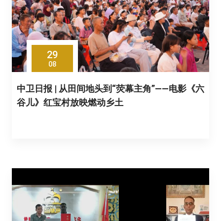
29
08
中卫日报 | 从田间地头到“荧幕主角”——电影《六
谷儿》红宝村放映燃动乡土