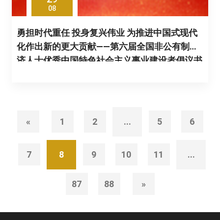
08
勇担时代重任 投身复兴伟业 为推进中国式现代
化作出新的更大贡献——第六届全国非公有制经
济人士优秀中国特色社会主义事业建设者倡议书
«
1
2
...
5
6
7
8
9
10
11
...
87
88
»