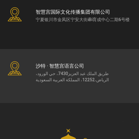
智慧宫国际文化传播集团有限公司
宁夏银川市金凤区宁安大街iBi育成中心二期6号楼
沙特 · 智慧宫语言公司
طريق الملك عبد العزيز7430، حي الورود،
الرياض،12252، المملكة العربية السعودية