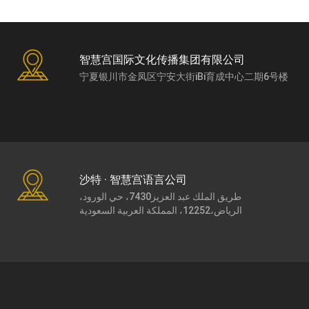
智慧宫国际文化传播集团有限公司
宁夏银川市金凤区宁安大街iBi育成中心二期6号楼
沙特 · 智慧宫语言公司
طريق الملك عبد العزيز7430، حي الورود،
الرياض،12252، المملكة العربية السعودية