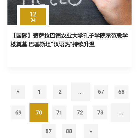
12
04
【国际】费萨拉巴德农业大学孔子学院示范教学
楼奠基 巴基斯坦“汉语热”持续升温
«
1
2
...
67
68
69
70
71
72
73
...
87
88
»