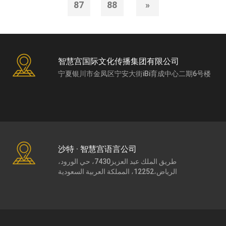
87
88
»
智慧宫国际文化传播集团有限公司
宁夏银川市金凤区宁安大街iBi育成中心二期6号楼
沙特 · 智慧宫语言公司
طريق الملك عبد العزيز7430، حي الورود،
الرياض،12252، المملكة العربية السعودية