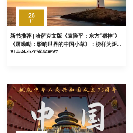
26
11
新书推荐 | 哈萨克文版《袁隆平：东方“稻神”》
《屠呦呦：影响世界的中国小草》：榜样为炬，
引中外少年逐光而行