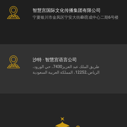
智慧宫国际文化传播集团有限公司
宁夏银川市金凤区宁安大街iBi育成中心二期6号楼
沙特 · 智慧宫语言公司
طريق الملك عبد العزيز7430، حي الورود،
الرياض،12252، المملكة العربية السعودية