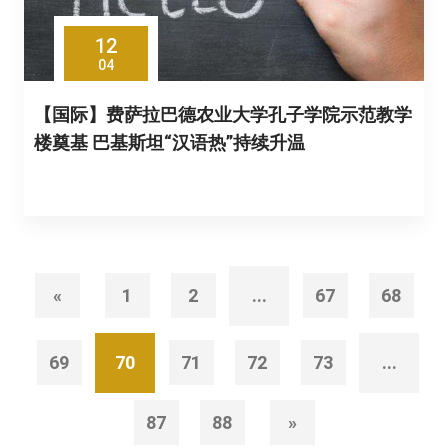
12
04
【国际】费萨拉巴德农业大学孔子学院示范教学
楼奠基 巴基斯坦“汉语热”持续升温
«
1
2
...
67
68
69
70
71
72
73
...
87
88
»