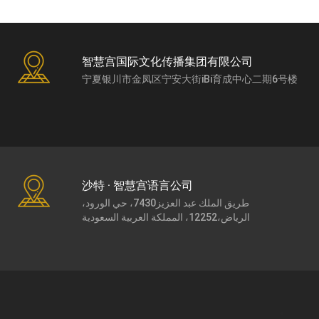
智慧宫国际文化传播集团有限公司
宁夏银川市金凤区宁安大街iBi育成中心二期6号楼
沙特 · 智慧宫语言公司
طريق الملك عبد العزيز7430، حي الورود،
الرياض،12252، المملكة العربية السعودية