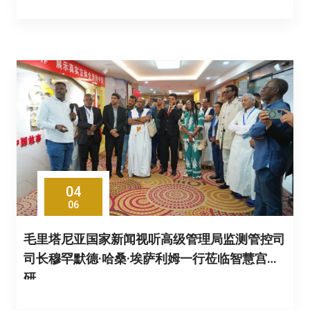
04
06
毛里塔尼亚国家新闻视听高级管理局监测管控司
司长穆罕默德·哈桑·埃萨利姆一行莅临智慧宫调
研