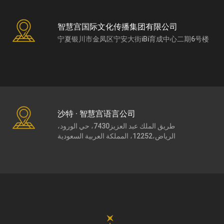
智慧宫国际文化传播集团有限公司
宁夏银川市金凤区宁安大街iBi育成中心二期6号楼
沙特 · 智慧宫语言公司
طريق الملك عبد العزيز7430، حي الورود،
الرياض،12252، المملكة العربية السعودية