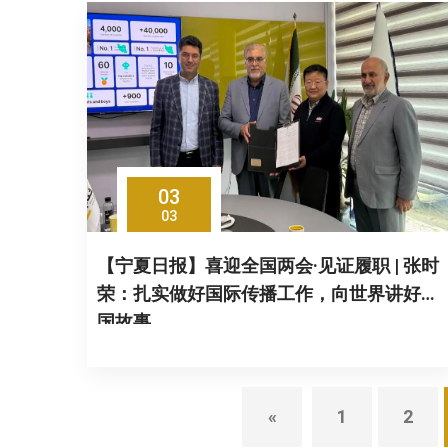
03
03
【宁夏日报】喜迎全国两会·见证履职 | 张时
荣：扎实做好国际传播工作，向世界讲好中
国故事
«
1
2