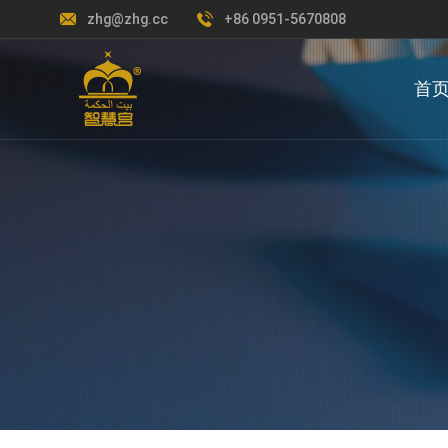
zhg@zhg.cc
+86 0951-5670808
首