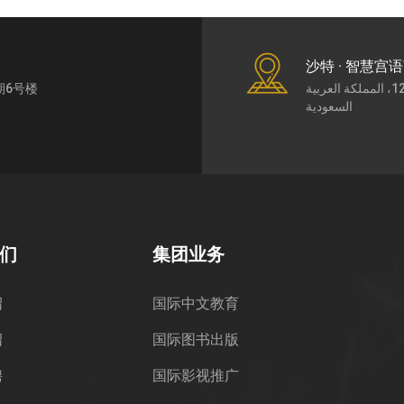
沙特 · 智慧宫
期6号楼
طريق الملك عبد العزيز7430، حي الورود، الرياض،12252، المملكة العربية
السعودية
们
集团业务
绍
国际中文教育
绍
国际图书出版
聘
国际影视推广