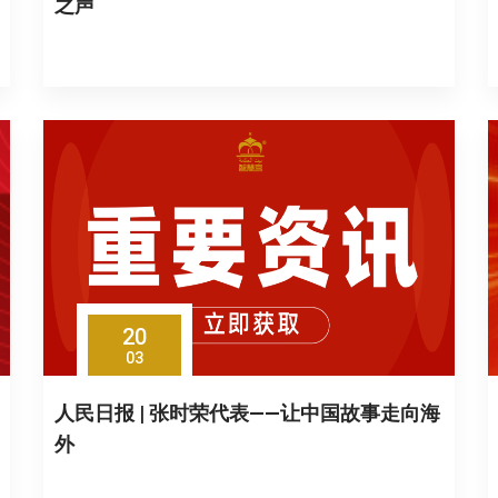
之声
20
03
人民日报 | 张时荣代表——让中国故事走向海
外