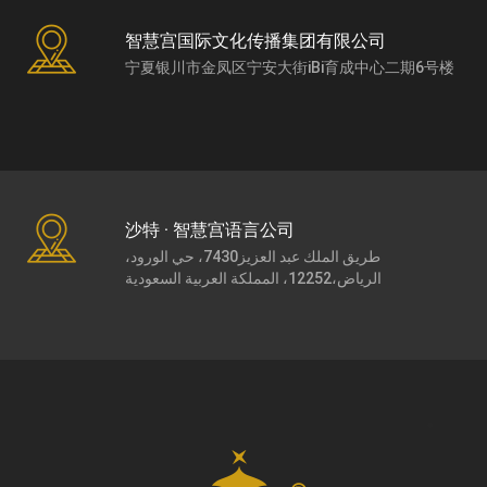
智慧宫国际文化传播集团有限公司
宁夏银川市金凤区宁安大街iBi育成中心二期6号楼
沙特 · 智慧宫语言公司
طريق الملك عبد العزيز7430، حي الورود،
الرياض،12252، المملكة العربية السعودية