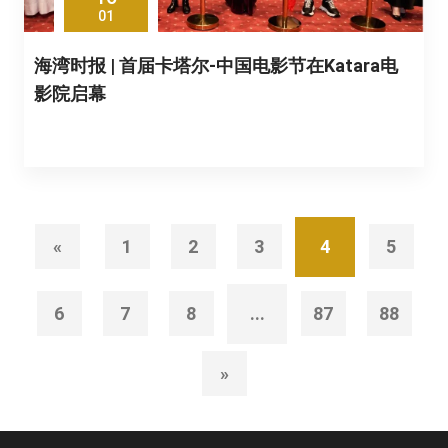
01
海湾时报 | 首届卡塔尔-中国电影节在Katara电
影院启幕
«
1
2
3
4
5
6
7
8
...
87
88
»