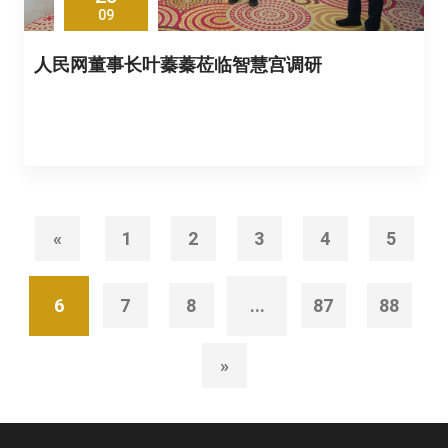
09
人民网董事长叶蓁蓁莅临智慧宫调研
«
1
2
3
4
5
6
7
8
...
87
88
»