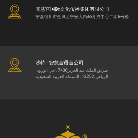
智慧宫国际文化传播集团有限公司
宁夏银川市金凤区宁安大街iBi育成中心二期6号楼
沙特 · 智慧宫语言公司
طريق الملك عبد العزيز7430، حي الورود،
الرياض،12252، المملكة العربية السعودية