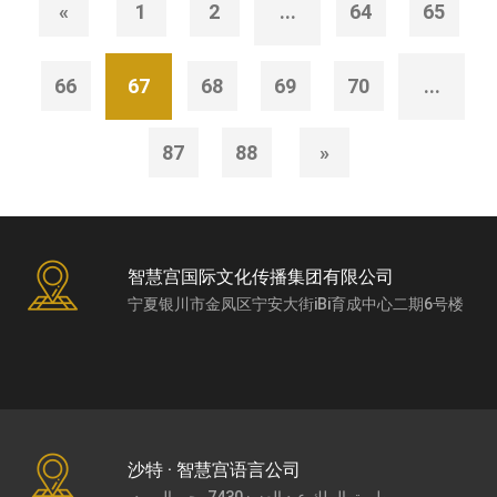
«
1
2
...
64
65
66
67
68
69
70
...
87
88
»
智慧宫国际文化传播集团有限公司
宁夏银川市金凤区宁安大街iBi育成中心二期6号楼
沙特 · 智慧宫语言公司