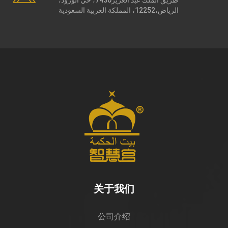
طريق الملك عبد العزيز7430، حي الورود،
الرياض،12252، المملكة العربية السعودية
关于我们
公司介绍