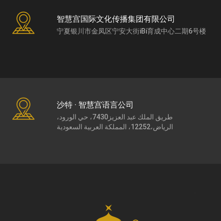
智慧宫国际文化传播集团有限公司
宁夏银川市金凤区宁安大街iBi育成中心二期6号楼
沙特 · 智慧宫语言公司
طريق الملك عبد العزيز7430، حي الورود،
الرياض،12252، المملكة العربية السعودية