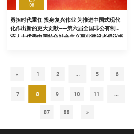
08
勇担时代重任 投身复兴伟业 为推进中国式现代
化作出新的更大贡献——第六届全国非公有制经
济人士优秀中国特色社会主义事业建设者倡议书
«
1
2
...
5
6
7
8
9
10
11
...
87
88
»