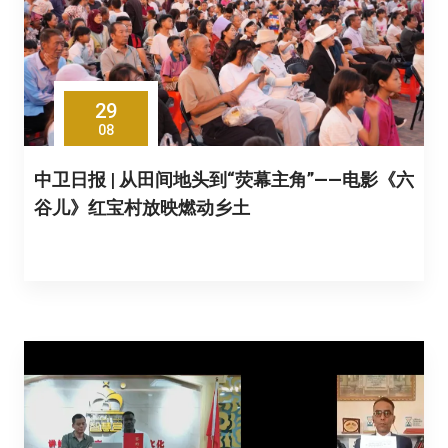
29
08
中卫日报 | 从田间地头到“荧幕主角”——电影《六
谷儿》红宝村放映燃动乡土