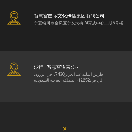
智慧宫国际文化传播集团有限公司
宁夏银川市金凤区宁安大街iBi育成中心二期6号楼
沙特 · 智慧宫语言公司
طريق الملك عبد العزيز7430، حي الورود،
الرياض،12252، المملكة العربية السعودية