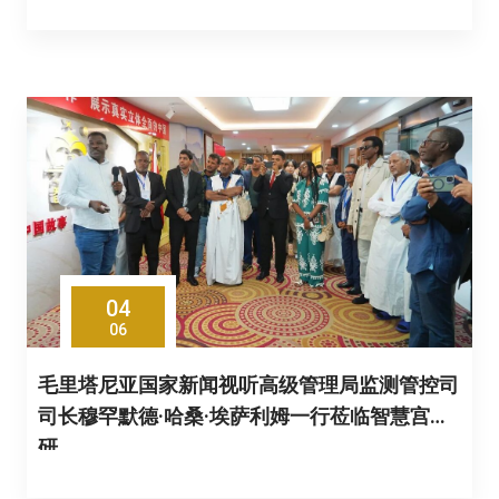
04
06
毛里塔尼亚国家新闻视听高级管理局监测管控司
司长穆罕默德·哈桑·埃萨利姆一行莅临智慧宫调
研