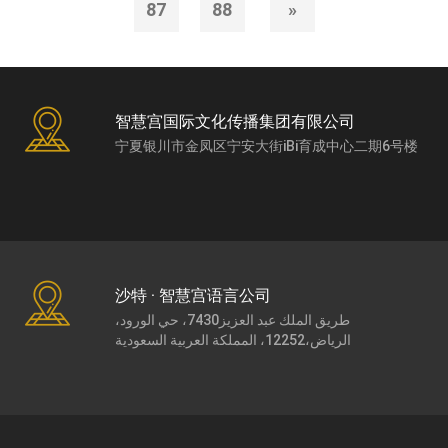
87
88
»
智慧宫国际文化传播集团有限公司
宁夏银川市金凤区宁安大街iBi育成中心二期6号楼
沙特 · 智慧宫语言公司
طريق الملك عبد العزيز7430، حي الورود،
الرياض،12252، المملكة العربية السعودية