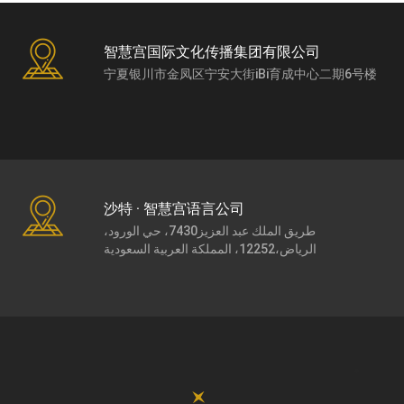
智慧宫国际文化传播集团有限公司
宁夏银川市金凤区宁安大街iBi育成中心二期6号楼
沙特 · 智慧宫语言公司
طريق الملك عبد العزيز7430، حي الورود،
الرياض،12252، المملكة العربية السعودية