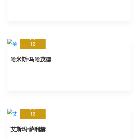
27
12
哈米斯•马哈茂德
27
12
艾斯玛•萨利赫