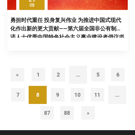
08
勇担时代重任 投身复兴伟业 为推进中国式现代
化作出新的更大贡献——第六届全国非公有制经
济人士优秀中国特色社会主义事业建设者倡议书
«
1
2
...
5
6
7
8
9
10
11
...
87
88
»