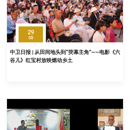
29
08
中卫日报 | 从田间地头到“荧幕主角”——电影《六
谷儿》红宝村放映燃动乡土