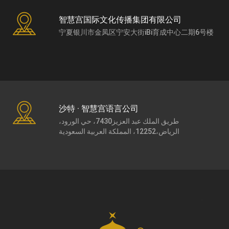
智慧宫国际文化传播集团有限公司
宁夏银川市金凤区宁安大街iBi育成中心二期6号楼
沙特 · 智慧宫语言公司
طريق الملك عبد العزيز7430، حي الورود،
الرياض،12252، المملكة العربية السعودية