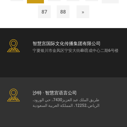
87
88
»
智慧宫国际文化传播集团有限公司
宁夏银川市金凤区宁安大街iBi育成中心二期6号楼
沙特 · 智慧宫语言公司
طريق الملك عبد العزيز7430، حي الورود،
الرياض،12252، المملكة العربية السعودية