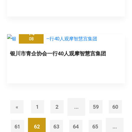
14
08
银川市青企协会一行40人观摩智慧宫集团
«
1
2
...
59
60
61
62
63
64
65
...