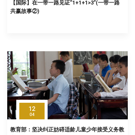
【国际】在一带一路见证“1+1+1>3”(一带一路
共赢故事②)
12
04
教育部：坚决纠正妨碍适龄儿童少年接受义务教