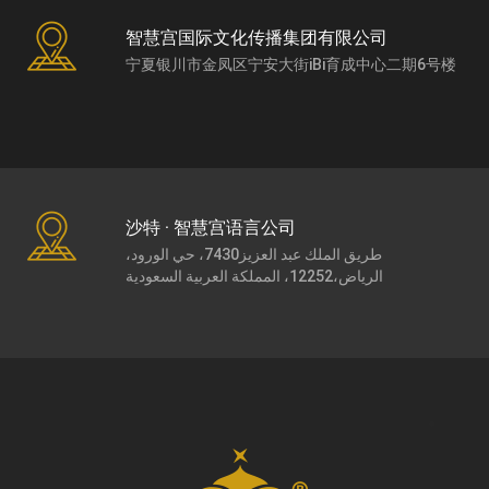
智慧宫国际文化传播集团有限公司
宁夏银川市金凤区宁安大街iBi育成中心二期6号楼
沙特 · 智慧宫语言公司
طريق الملك عبد العزيز7430، حي الورود،
الرياض،12252، المملكة العربية السعودية