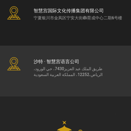
智慧宫国际文化传播集团有限公司
宁夏银川市金凤区宁安大街iBi育成中心二期6号楼
沙特 · 智慧宫语言公司
طريق الملك عبد العزيز7430، حي الورود،
الرياض،12252، المملكة العربية السعودية