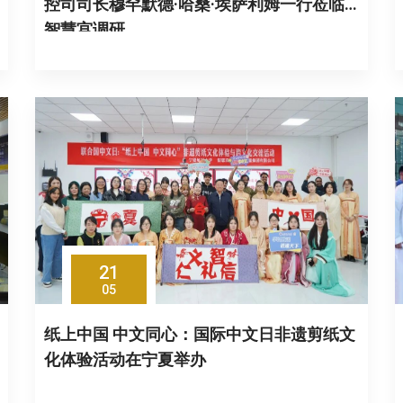
控司司长穆罕默德·哈桑·埃萨利姆一行莅临
智慧宫调研
21
05
纸上中国 中文同心：国际中文日非遗剪纸文
化体验活动在宁夏举办