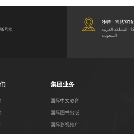
沙特 · 智慧宫
期6号楼
طريق الملك عبد العزيز7430، حي الورود، الرياض،12252، المملكة العربية
السعودية
们
集团业务
绍
国际中文教育
绍
国际图书出版
聘
国际影视推广