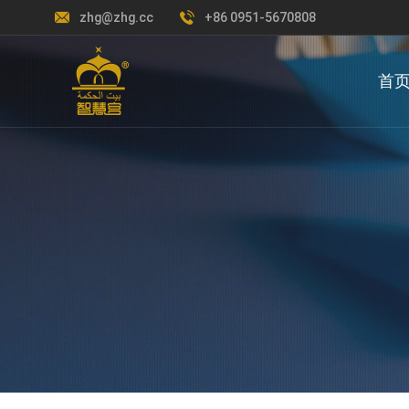
zhg@zhg.cc
+86 0951-5670808
首