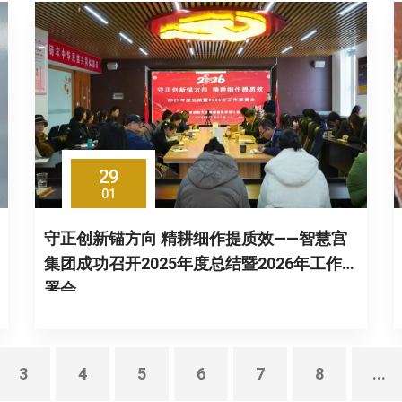
29
01
守正创新锚方向 精耕细作提质效——智慧宫
集团成功召开2025年度总结暨2026年工作部
署会
3
4
5
6
7
8
...