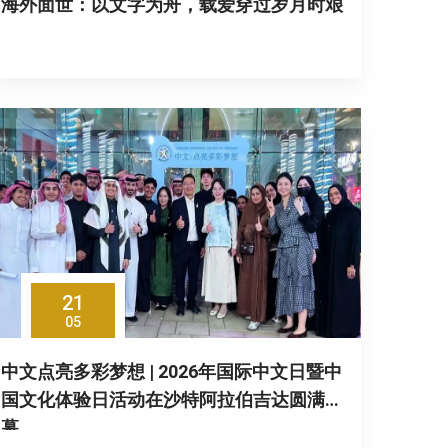
海外面世：以文字为舟，载爱穿过岁月时艰
21
05
中文点亮多彩梦想 | 2026年国际中文日暨中
国文化体验日活动在沙特阿拉伯吉达圆满落
幕