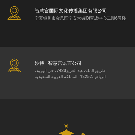
智慧宫国际文化传播集团有限公司
宁夏银川市金凤区宁安大街iBi育成中心二期6号楼
沙特 · 智慧宫语言公司
طريق الملك عبد العزيز7430، حي الورود،
الرياض،12252، المملكة العربية السعودية