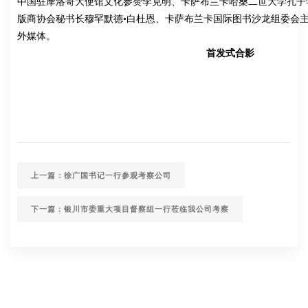
中国驻摩洛哥大使馆文化参赞李克明、卡萨布兰卡哈桑二世大学孔子
版商协会秘书长穆罕默德•白杜恩、卡萨布兰卡国际图书沙龙组委会主
外媒体。
首发式合影
上一篇：徐广国书记一行参观考察公司
下一篇：银川市委重大项目督察组一行莅临我公司考察