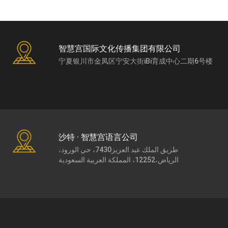
智慧宫国际文化传播集团有限公司
宁夏银川市金凤区宁安大街iBi育成中心二期6号楼
沙特 · 智慧宫语言公司
طريق الملك عبد العزيز7430، حي الورود،
الرياض،12252، المملكة العربية السعودية