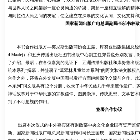
民相亲，民相亲在于心相通”，双方合作出版这样的书，就是为了在
与世界人民之间架起一座心灵沟通的桥梁，架起一座相互理解的精神
与阿拉伯人民之间的友谊，使之建立在深厚的文化认同、文化支持和
国家新闻出版广电总局副局长邬书林致
本书合作出版方—突尼斯出版商协会主席、库努兹出版集团总经理穆
d Maalej）和五洲传播出版社图书出版中心副主任郑磊也分别发言
了介绍。最后，在各位嘉宾的见证下，五洲传播出版社和库努兹出版
绘本系列”揭幕，并签署了“葛翠林儿童绘本系列”的阿文和法文版权
合作之外，还将在外文版中国图书发行方面继续深化交流与合作。此
本系列”阿文版共有12个分册，收录了中华民族几千年来流传最广、
神话故事对于中华民族的宗教信仰、图腾崇拜、传统思想、文学艺术
到了不可忽视的作用。
签署合作协议
出席本次仪式的中外嘉宾还有财政部中央文化企业国有资产监督
新、国家新闻出版广电总局新闻报刊司司长王国庆、国家新闻出版广