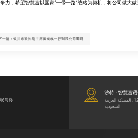
争力，希望智慧宫以国家“一带一路”战略为契机，将公司做大做
下一篇：银川市政协副主席蒋光临一行到我公司调研
沙特 · 智慧宫
期6号楼
طريق الملك عبد العزيز7430، حي الورود، الرياض،12252، المملكة العربية
السعودية