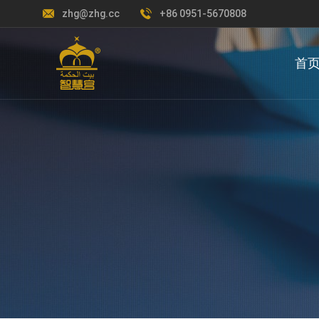
zhg@zhg.cc
+86 0951-5670808
首