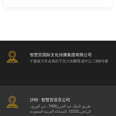
智慧宫国际文化传播集团有限公司
宁夏银川市金凤区宁安大街iBi育成中心二期6号楼
沙特 · 智慧宫语言公司
طريق الملك عبد العزيز7430، حي الورود،
الرياض،12252، المملكة العربية السعودية