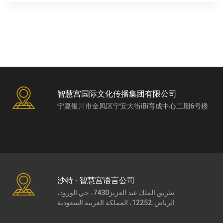
智慧宫国际文化传播集团有限公司
宁夏银川市金凤区宁安大街iBi育成中心二期6号楼
沙特 · 智慧宫语言公司
طريق الملك عبد العزيز7430، حي الورود،
الرياض،12252، المملكة العربية السعودية