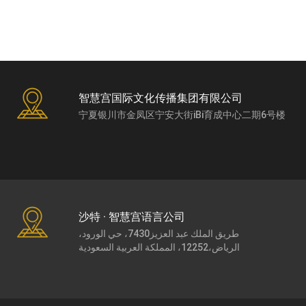
智慧宫国际文化传播集团有限公司
宁夏银川市金凤区宁安大街iBi育成中心二期6号楼
沙特 · 智慧宫语言公司
طريق الملك عبد العزيز7430، حي الورود،
الرياض،12252، المملكة العربية السعودية